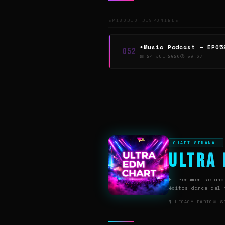
EPISODIO DISPONIBLE
+Music Podcast — EP05
052
📅 24 JUL 2026
⏱ 59:37
CHART SEMANAL
Ultra
El resumen semana
éxitos dance del 
🎙 LEGACY RADIO
📅 S