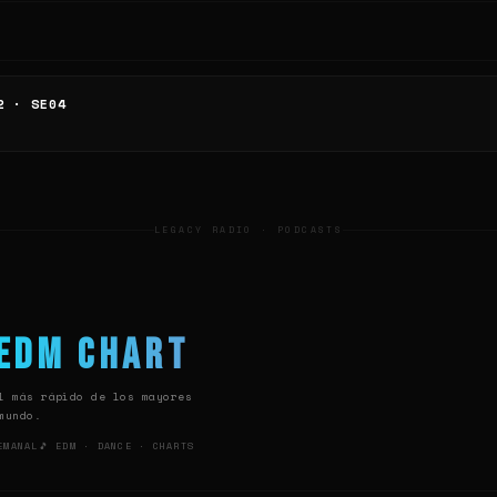
2 · SE04
LEGACY RADIO · PODCASTS
 EDM Chart
l más rápido de los mayores
mundo.
EMANAL
🎵 EDM · DANCE · CHARTS